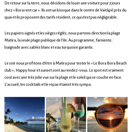
De retour sur la terre, nous décidons de louer une voiture pour 2 jours
chez « Bora rent car ». Ils ont un kiosque dans le centre de Vaitāpē près du
quai et ils proposent des tarifs résident, ce qui n’est pas négligeable.
Les papiers signés et les sièges réglés, nous partons direction la plage
Matira, la seule plage publique de l’ile. Au programme, farniente,
baignade avec sables blanc et eau turquoise garantis.
Le soir nous profitons d’être à Matira pour tester le « Le Bora Bora Beach
club », Happy hour et sunset sont au rendez-vous. Le spot est vraiment
cool avec une très jolie vue sur la plage et le soleil qui se couche en face.
L’accueil, les cocktails et le repas étaient très sympa.