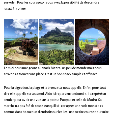
survoler. Pour les courageux, vous avez la possibilité de descendre
jusqu’à la plage.
Le midi nous mangeons au snack Matira, un peu de monde mais nous
arrivons à trouver une place. C’est un bon snack simple et efficace.
Pour la digestion, la plage et la bronzette nous appelle. Enfin, pour tout
dire elle appelle surtout moi. Aldo lui repart en randonnée, il a repéré un
sentier pour avoir une vue sur la pointe Paopao et celle de Matira. Sa
marche n’a pas été de toute tranquillité, car après une rude montée et
comme dans beaucoup d’endroits sur les iles, une petite course poursuite