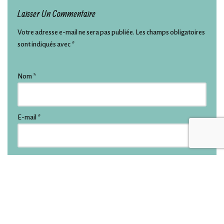
Laisser Un Commentaire
Votre adresse e-mail ne sera pas publiée.
Les champs obligatoires
sont indiqués avec
*
Nom
*
E-mail
*
Site web
Commentaire
*