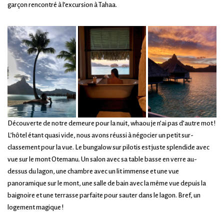
garçon rencontré à l’excursion à Tahaa.
Découverte de notre demeure pour la nuit, whaou je n’ai pas d’autre mot !
L’hôtel étant quasi vide, nous avons réussi à négocier un petit sur-
classement pour la vue. Le bungalow sur pilotis est juste splendide avec
vue sur le mont Otemanu. Un salon avec sa table basse en verre au-
dessus du lagon, une chambre avec un lit immense et une vue
panoramique sur le mont, une salle de bain avec la même vue depuis la
baignoire et une terrasse parfaite pour sauter dans le lagon. Bref, un
logement magique !