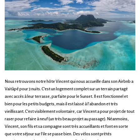
Nous retrouvons notre hôte Vincent qui nous accueille dans son Airbnb a
Vaitāpē pour 3 nuits. C’est un logement complet sur un terrain partagé
avec accès à leur terrasse, parfaite pour le Sunset. Il est fonctionnel et
bien pour les petits budgets, mais il est laissé à l’abandon et très
vieillissant. C’est visiblement volontaire, car Vincent a pour projet de tout
raser pour refaire à neuf (un très beau projet au passage). Néanmoins,
Vincent, son fils et sa compagne sont très accueillants et font en sorte
que votre séjour sur l’ile se passe bien. Des vélos sont prêtés