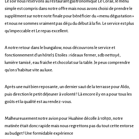
Le soir nous réservons au restaurant gastronomique Le Corail, le menu
simple est compris dans notre offre mais nous avons choisi de prendre le
supplément sur notre note finale pour bénéficier du « menu dégustation »
et nous ne sommes vraiment pas déçu du début à la fin. Le service est plus
qu’impeccable et Le repas excellent.
A notre retour dans le bungalow, nous découvrons le service et
fonctionnement d’un hôtel 5 Etoiles : rideaux fermer, sdb nettoyé,
lumière tamisé, eau fraiche et chocolat sur la table. Je peux comprendre
qu’on s’habitue vite au luxe.
Après une nuit bien reposante, un dernier saut de la terrasse pour Aldo,
puis direction le petit déjeuner à volonté ! Là encore il y en a pour tous les
goûts et la qualité est au rendez-vous.
Malheureusement notre avion pour Huahine décolle à 10h30, notre
matinée était donc rapide mais nous regrettons pas du tout cette entorse
au budget ! Une formidable expérience