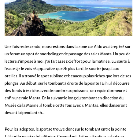
Une fois redescendu, nous restons dans la zone car Aldo avait repéré sur
un forum un spot de snorkeling et de passage des raies Manta. Un peu de
lecture s’impose à moi, j’ai fait assez d’effort pour la matinée. Lui saute à
l’eau et je le vois réapparaitre que 2h plus tard, le sourire jusqu’aux
oreilles. Il a trouvé le spot sublime et beaucoup plus riches que lors de ses
plongés. Au début, sur le tombant à droite de la pointe Ta’ihi, il découvre
des fonds très riche avec de nombreux poissons, un requin dormeur et
enfin une raie Manta. En la suivant le long du tombant en direction du
Musée de la Marine, il tombe cette fois avec 4 Mantas, elles danseront
devant lui pendant 1h…
Pour les adeptes, le spot se trouve donc sur le tombant entre la pointe
Ta’ihi et le musée de la Marine. Cependant, faites attention au bateau.