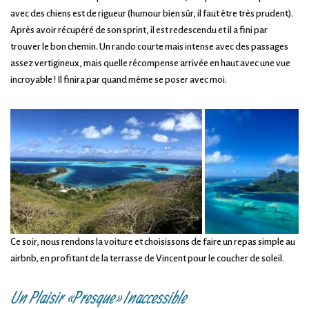
avec des chiens est de rigueur (humour bien sûr, il faut être très prudent).
Après avoir récupéré de son sprint, il est redescendu et il a fini par
trouver le bon chemin. Un rando courte mais intense avec des passages
assez vertigineux, mais quelle récompense arrivée en haut avec une vue
incroyable ! Il finira par quand même se poser avec moi.
Ce soir, nous rendons la voiture et choisissons de faire un repas simple au
airbnb, en profitant de la terrasse de Vincent pour le coucher de soleil.
Un Plaisir « Presque » Inaccessible