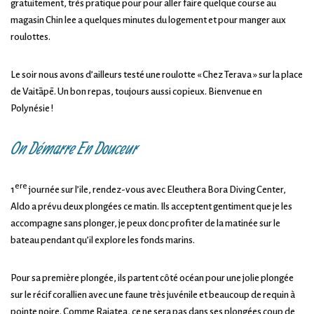
gratuitement, très pratique pour pour aller faire quelque course au
magasin Chin lee a quelques minutes du logement et pour manger aux
roulottes.
Le soir nous avons d’ailleurs testé une roulotte « Chez Terava » sur la place
de Vaitāpē. Un bon repas, toujours aussi copieux. Bienvenue en
Polynésie !
On Démarre En Douceur
ere
1
journée sur l’ile, rendez-vous avec Eleuthera Bora Diving Center,
Aldo a prévu deux plongées ce matin. Ils acceptent gentiment que je les
accompagne sans plonger, je peux donc profiter de la matinée sur le
bateau pendant qu’il explore les fonds marins.
Pour sa première plongée, ils partent côté océan pour une jolie plongée
sur le récif corallien avec une faune très juvénile et beaucoup de requin à
pointe noire. Comme Raiatea, ce ne sera pas dans ses plongées coup de