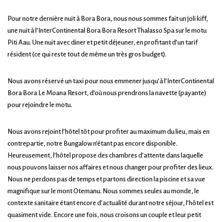
Pour notre dernière nuit à Bora Bora, nous nous sommes fait un joli kiff,
une nuit à l’InterContinental Bora Bora Resort Thalasso Spa sur le motu
Piti Aau. Une nuit avec diner et petit déjeuner, en profitant d’un tarif
résident (ce qui reste tout de même un très gros budget).
Nous avons réservé un taxi pour nous emmener jusqu’à l’InterContinental
Bora Bora Le Moana Resort, d’où nous prendrons la navette (payante)
pour rejoindre le motu.
Nous avons rejoint l’hôtel tôt pour profiter au maximum du lieu, mais en
contrepartie, notre Bungalow n’étant pas encore disponible.
Heureusement, l’hôtel propose des chambres d’attente dans laquelle
nous pouvons laisser nos affaires et nous changer pour profiter des lieux.
Nous ne perdons pas de temps et partons direction la piscine et sa vue
magnifique sur le mont Otemanu. Nous sommes seules au monde, le
contexte sanitaire étant encore d’actualité durant notre séjour, l’hôtel est
quasiment vide. Encore une fois, nous croisons un couple et leur petit