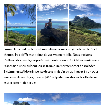
La marche se fait facilement, mais démarre avec un gros dénivelé. Sur le
chemin, il y a différents points de vue vraiment jolie. Nous croisons
d’ailleurs des quads, qui préfèrent monter sans effort. Nous continuons
l’ascension jusqu’au bout, ou se trouve un énorme rocher à escalader.
Evidemment, Aldo grimpe au-dessus mais c’est trop haut et étroit pour
moi, merci les vertiges). La vue 360° est juste sensationnelle et le drone
est forcément de sortie !