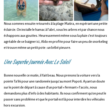
Nous sommes ensuite retournés à la plage Matira, en espérant une petite
éclaircie. On installe le hamac à l’abri, sous les arbres et par chance nous
échappons aux gouttes. Heureusement même sous la pluie c’est toujours
agréable de se baigner ici, Aldo en profite pour faire un peu de snorkeling
et trouve même un petit pote : un bébé pieuvre.
Une Superbe Journée Avec Le Soleil
Bonne nouvelle ce matin, il fait beau. Nous prenons la voiture vers la
pointe Ta’ihi pour une randonnée jusqu’au mont Popoti. Ayant un doute
sur le point de départ à cause d’un portail « fermant » l’accès, nous
demandons plus d’info à des habitants. Ils nous confirment qu’on peut le
passer sans problème et que le portail est là pour interdire les véhicules
hors excursion.