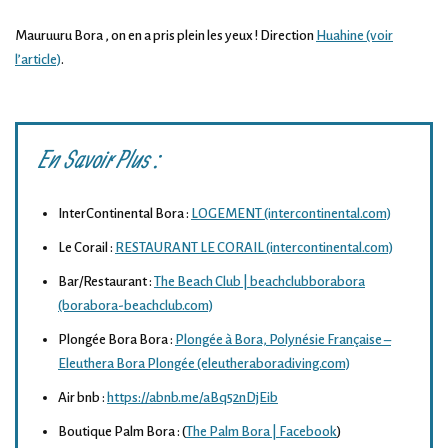
Mauruuru Bora , on en a pris plein les yeux ! Direction
Huahine (voir
l’article)
.
En Savoir Plus :
InterContinental Bora :
LOGEMENT (intercontinental.com)
Le Corail :
RESTAURANT LE CORAIL (intercontinental.com)
Bar/Restaurant :
The Beach Club | beachclubborabora
(borabora-beachclub.com)
Plongée Bora Bora :
Plongée à Bora, Polynésie Française –
Eleuthera Bora Plongée (eleutheraboradiving.com)
Air bnb :
https://abnb.me/aBq52nDjEib
Boutique Palm Bora : (
The Palm Bora | Facebook
)