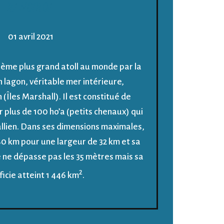
RANGIROA
01 avril 2021
ième plus grand atoll au monde par la
n lagon, véritable mer intérieure,
(Îles Marshall). Il est constitué de
plus de 100 ho’a (petits chenaux) qui
allien. Dans ses dimensions maximales,
 80 km pour une largeur de 32 km et sa
ne dépasse pas les 35 mètres mais sa
2
icie atteint 1 446 km
.