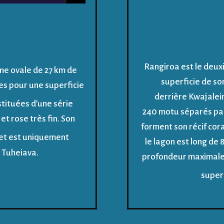
Rangiroa est le deux
rme ovale de 27 km de
superficie de so
es pour une superficie
derrière Kwajalein 
tituées d’une série
240 motu séparés par 
t rose très fin. Son
forment son récif cor
et est uniquement
le lagon est long de
e Tuheiava.
profondeur maximale 
superf