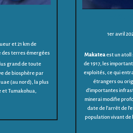
MAKATE
1er avril 20
ueur et 21 km de
e des terres émergées
Makatea
est un atoll 
de 1917, les importan
plus grand de toute
exploités, ce qui entr
rve de biosphère par
étrangers ou orig
uae (au nord), la plus
d’importantes infrast
se et Tumakohua,
minerai modifie prof
date de l’arrêt de l’
population vivant de l