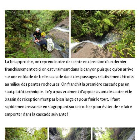
La fin approche, on reprend notre descente en direction d’un dernier
franchissement et ici on est vraiment dans le canyon puisque qu’on arrive
sur une enfilade de belle cascade dans des passages relativement étroits
au milieu des pentes rocheuses. On franchit la première cascade par un
saut plutôt technique. Il n’y a pas vraiment d’appuie avant de sauter et le
bassin de réception n’est pas bien large et pour finir le tout, il faut
rapidement ressortir en s’agrippant sur un rocher pour éviter de se faire
emporter dans la cascade suivante !