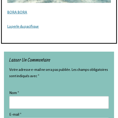
BORA BORA
La perle du pacifique
Laisser Un Commentaire
Votre adresse e-mail ne sera pas publiée.
Les champs obligatoires
sont indiqués avec
*
Nom
*
E-mail
*