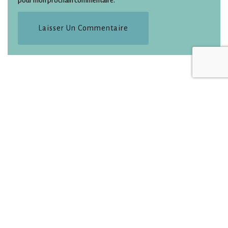
pour mon prochain commentaire.
Accueil
Nos destinations
Nos articles récents
Albums photos
Contact
CGU
Neve
| Propulsé par
WordPress