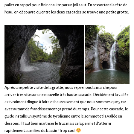
palier en rappel pour finir ensuite par un joli saut. En ressortant la tête de
l’eau, on découvre qu’entre les deux cascades se trouve une petite grotte.
Après une petite visite de la grotte, nous reprenons la marche pour
arriver très vite sur une nouvelle très haute cascade. Décidément la vallée
est vraiment dingue à faire et heureusement que nous sommes que 5 car
avec autant de franchissement ça prend du temps. Pour cette cascade, le
guide installe un système de tyrolienne entre le sommet et la vallée en
dessous. Il faut bien maitriser le truc mais cela permet d’atterrir
rapidement au milieu du bassin ! Trop cool