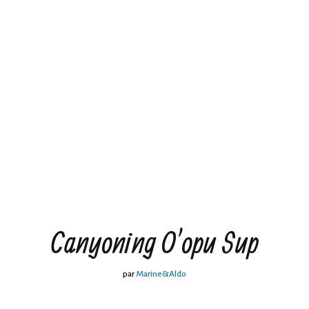
Canyoning O’opu Sup
par
Marine&Aldo