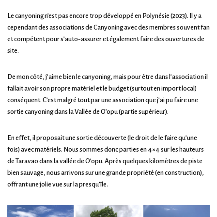
Le canyoning n’est pas encore trop développé en Polynésie (2023). Il y a
cependant des associations de Canyoning avec des membres souvent fan
et compétent pour s’auto-assurer et également faire des ouvertures de
site.
De mon côté, j’aime bien le canyoning, mais pour être dans l’association il
fallait avoir son propre matériel et le budget (surtout en import local)
conséquent. C’est malgré tout par une association que j’ai pu faire une
sortie canyoning dans la Vallée de O’opu (partie supérieur).
En effet, il proposait une sortie découverte (le droit de le faire qu’une
fois) avec matériels. Nous sommes donc parties en 4×4 sur les hauteurs
de Taravao dans la vallée de O’opu. Après quelques kilomètres de piste
bien sauvage, nous arrivons sur une grande propriété (en construction),
offrant une jolie vue sur la presqu’île.